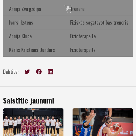
Annija Zvirgzdiņa
Trenere
Ivars Ikstens
Fiziskās sagatavotības treneris
Annija Kluce
Fizioterapeite
Kārlis Kristians Dundurs
Fizioterapeits
Dalīties:
Saistītie jaunumi