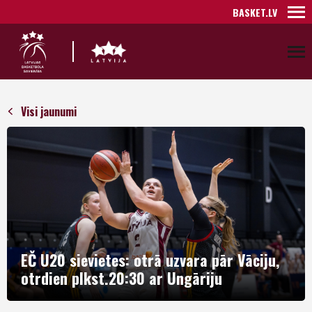
BASKET.LV
Visi jaunumi
EČ U20 sievietes: otrā uzvara pār Vāciju,
otrdien plkst.20:30 ar Ungāriju