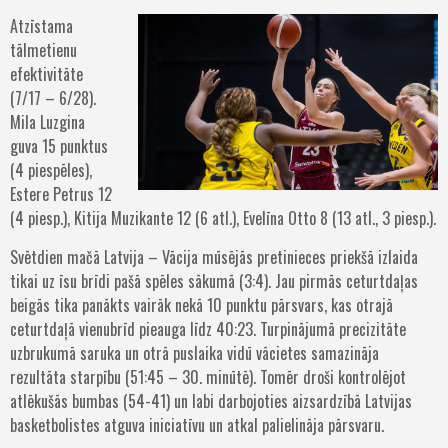
Atzīstama
tālmetienu
efektivitāte
(7/17 – 6/28).
Mila Luzgina
guva 15 punktus
(4 piespēles),
Estere Petrus 12
(4 piesp.), Kitija Muzikante 12 (6 atl.), Evelīna Otto 8 (13 atl., 3 piesp.).
Svētdien mačā Latvija – Vācija mūsējās pretinieces priekšā izlaida
tikai uz īsu brīdi pašā spēles sākumā (3:4). Jau pirmās ceturtdaļas
beigās tika panākts vairāk nekā 10 punktu pārsvars, kas otrajā
ceturtdaļā vienubrīd pieauga līdz 40:23. Turpinājumā precizitāte
uzbrukumā saruka un otrā puslaika vidū vācietes samazināja
rezultāta starpību (51:45 – 30. minūtē). Tomēr droši kontrolējot
atlēkušās bumbas (54-41) un labi darbojoties aizsardzībā Latvijas
basketbolistes atguva iniciatīvu un atkal palielināja pārsvaru.