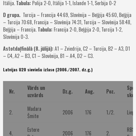
Itālija.
Tabula:
Polija 2-0, Itālija 1-1, Islande 1-1, Serbija 0-2
D grupa.
Turcija – Francija 44:69, Slovēnija – Beļģija 45:60, Beļģija
– Turcija 70:68, Francija – Slovēnija 74:31, Turcija – Slovēnija 58:48,
Beļģija – Francija.
Tabula:
Francija 2-0, Beļģija 2-0, Turcija 1-2,
Slovēnija 0-3.
Astotdaļfinālā (8. jūlijā):
A1 – Zviedrija, C2 – Turcija, B2 – A3, D1
– C4, A2 – B3, C1 – Slovēnija, B1 – A4, D2 – C3.
Latvijas U20 sieviešu izlase (2006./2007. dz.g.)
Vārds un
Spo
Nr.
Dz.g.
Aug.
Poz.
uzvārds
skol
Madara
2.
2006
176
1./2.
Liep
Šmite
Estere
RBS 
4.
2006
176
2.