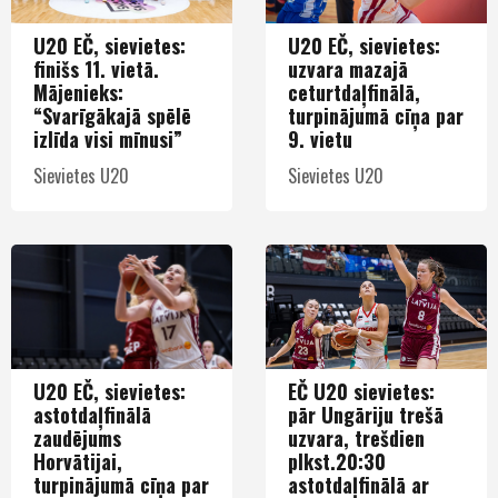
U20 EČ, sievietes:
U20 EČ, sievietes:
finišs 11. vietā.
uzvara mazajā
Mājenieks:
ceturtdaļfinālā,
“Svarīgākajā spēlē
turpinājumā cīņa par
izlīda visi mīnusi”
9. vietu
Sievietes U20
Sievietes U20
U20 EČ, sievietes:
EČ U20 sievietes:
astotdaļfinālā
pār Ungāriju trešā
zaudējums
uzvara, trešdien
Horvātijai,
plkst.20:30
turpinājumā cīņa par
astotdaļfinālā ar