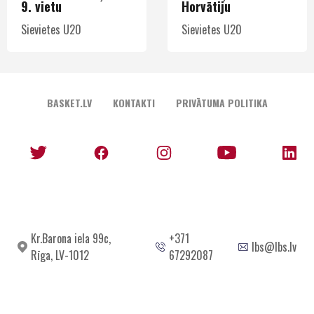
9. vietu
Horvātiju
Sievietes U20
Sievietes U20
BASKET.LV
KONTAKTI
PRIVĀTUMA POLITIKA
Kr.Barona iela 99c,
+371
lbs@lbs.lv
Rīga, LV-1012
67292087