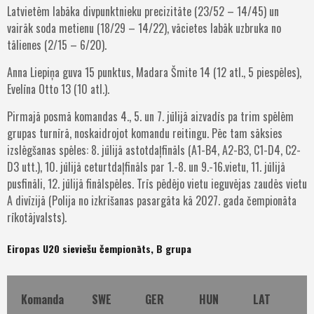
Latvietēm labāka divpunktnieku precizitāte (23/52 – 14/45) un
vairāk soda metienu (18/29 – 14/22), vācietes labāk uzbruka no
tālienes (2/15 – 6/20).
Anna Liepiņa guva 15 punktus, Madara Šmite 14 (12 atl., 5 piespēles),
Evelīna Otto 13 (10 atl.).
Pirmajā posmā komandas 4., 5. un 7. jūlijā aizvadīs pa trim spēlēm
grupas turnīrā, noskaidrojot komandu reitingu. Pēc tam sāksies
izslēgšanas spēles: 8. jūlijā astotdaļfināls (A1-B4, A2-B3, C1-D4, C2-
D3 utt.), 10. jūlijā ceturtdaļfināls par 1.-8. un 9.-16.vietu, 11. jūlijā
pusfināli, 12. jūlijā finālspēles. Trīs pēdējo vietu ieguvējas zaudēs vietu
A divīzijā (Polija no izkrišanas pasargāta kā 2027. gada čempionāta
rīkotājvalsts).
Eiropas U20 sieviešu čempionāts, B grupa
U
Komanda
SWE
GER
HUN
LAT
Z