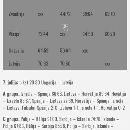
0
Zviedrija
xxx
44:72
59:64
63:70
3
2
Vācija
72:44
xxx
64:50
60:70
1
Ungārija
64:59
50:64
xxx
Latvija
70:63
70:60
xxx
7. jūlijā:
plkst.20:30 Ungārija – Latvija
A grupa.
Izraēla – Spānija 66:68, Lietuva – Horvātija 89:64, Hovātija
– Izraēla 85:87, Spānija – Lietuva 77:69, Horvātija – Spānija, Izraēla
– Lietuva.
Tabula:
Spānija 2-0, Lietuva 1-1, Izraēla 1-1, Horvātija 0-2
C grupa.
Polija – Itālija 91:60, Serbija – Islande 74:78, Islande –
Polija 67:86, Itālija – Serbija 85:78, Polija – Serbija, Islande –