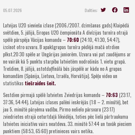
05.07.2026
Dalīties:
Latvijas U20 sieviešu izlase (2006./2007. dzimšanas gads) Klaipēdā
svētdien, 5. jūlijā, Eiropas U20 čempionāta A divīzijas turnīra otrajā
spēlē pārspēja Vācijas komandu –
70:60
(24:10, 41:30, 54:47),
izcīnot otro uzvaru. B apakšgrupas turnīra pēdējā mačā otrdien
plkst.20:30 spēle ar Ungārijas juniorēm. Uzvara vai pat zaudējums ar
ne vairāk kā 5 punktu starpību latvietēm nodrošinās 1. vietu grupā.
Trešdien, 8. jūlijā, astotdaļfinālā būs jāspēlē ar kādu no A grupas
komandām (Spānija, Lietuva, Izraēla, Horvātija). Spēļu video un
statistikas
tiešraides šeit.
Sestdien pirmajā spēlē latvietes Zviedrijas komandu –
70:63
(23:17,
37:36, 54:44). Latvijas izlases palēni ieskrējās (1:8 – 2. minūtē), bet
jau 5. minūtē pārņēma vadību. Pirmo nelielo pārsvaru (23:17)
zviedrietes otrajā ceturtdaļā likvidēja, toties pēc lielā pārtraukuma
latvietes iniciatīvu vairs neatdeva. 33. minūtē 57:44 un tuvāk pieciem
punktiem (58:53, 65:60) pretinieces vairs netika.